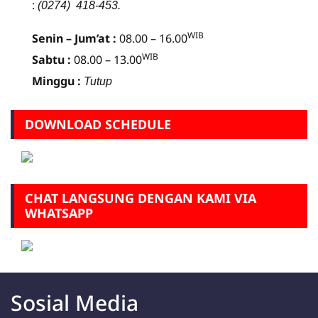
:
(0274) 418-453.
WIB
Senin – Jum’at :
08.00 – 16.00
WIB
Sabtu :
08.00 – 13.00
Minggu :
Tutup
DOWNLOAD SCHEDULE
CHAT LANGSUNG DENGAN KAMI VIA
WHATSAPP
Sosial Media