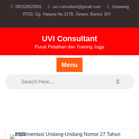
Skip
081328023932
uvi.consultant@gmail.com
Jotawang
to
RT03, Gg. Harjuna No.217B, Sewon, Bantul, DIY
content
UVI Consultant
Pusat Pelatihan dan Training Jogja
Menu