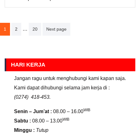
Paginasi
…
1
2
20
Next page
pos
HARI KERJA
Jangan ragu untuk menghubungi kami kapan saja.
Kami dapat dihubungi selama jam kerja di :
(0274) 418-453.
WIB
Senin – Jum’at :
08.00 – 16.00
WIB
Sabtu :
08.00 – 13.00
Minggu :
Tutup