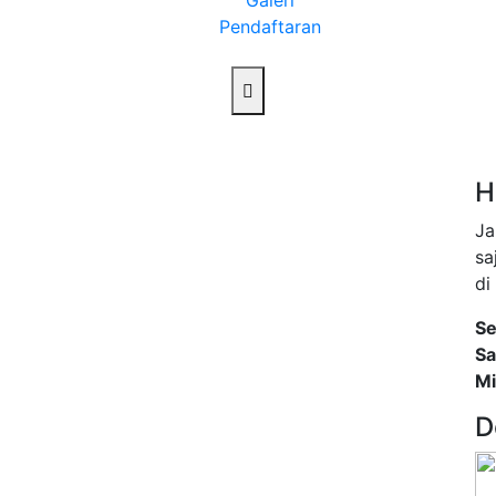
Galeri
Pendaftaran
i
H
Ja
sa
di
Se
Sa
Mi
D