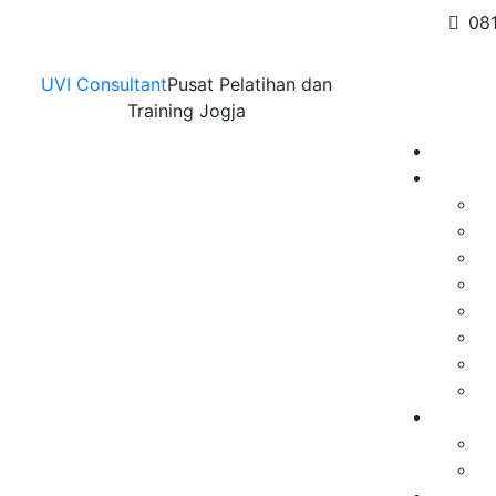
Skip
08
to
content
UVI Consultant
Pusat Pelatihan dan
Training Jogja