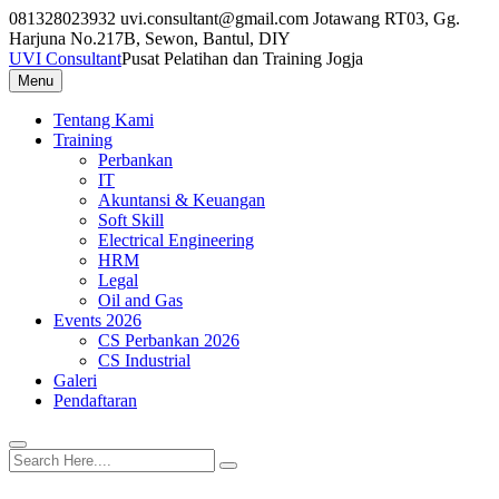
Skip
081328023932
uvi.consultant@gmail.com
Jotawang RT03, Gg.
to
Harjuna No.217B, Sewon, Bantul, DIY
content
UVI Consultant
Pusat Pelatihan dan Training Jogja
Menu
Tentang Kami
Training
Perbankan
IT
Akuntansi & Keuangan
Soft Skill
Electrical Engineering
HRM
Legal
Oil and Gas
Events 2026
CS Perbankan 2026
CS Industrial
Galeri
Pendaftaran