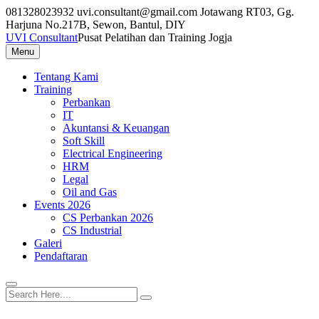
Skip
081328023932
uvi.consultant@gmail.com
Jotawang RT03, Gg.
to
Harjuna No.217B, Sewon, Bantul, DIY
content
UVI Consultant
Pusat Pelatihan dan Training Jogja
Menu
Tentang Kami
Training
Perbankan
IT
Akuntansi & Keuangan
Soft Skill
Electrical Engineering
HRM
Legal
Oil and Gas
Events 2026
CS Perbankan 2026
CS Industrial
Galeri
Pendaftaran