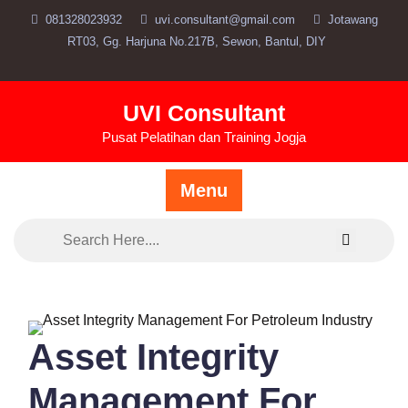
Skip
081328023932
uvi.consultant@gmail.com
Jotawang
to
RT03, Gg. Harjuna No.217B, Sewon, Bantul, DIY
content
UVI Consultant
Pusat Pelatihan dan Training Jogja
Menu
Asset Integrity
Management For