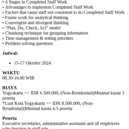
• 4 Stages in Completed Staff Work
• Advantages to implement Completed Staff Work
• Factors that cause staff not consistent to do Completed Staff Work
• Frame work for analytical thinking
• Convergent and divergent thinking
• “Plan, Do, Check, Act” model
• Chunking technique for grouping information
• Time management & setting priorities
• Problem solving questions
Jadwal:
15-17 Oktober 2024
WAKTU
08.30-16.00 WIB
BIAYA
Yogyakarta >> IDR 6.500.000,-(Non-Residential)|Minimal kuota 3
peserta
*Luar Kota Yogyakarta >> IDR 8.500.000,-(Non-
Residential)|Minimal kuota 4-5 peserta
Peserta
Executive secretaries, administrative assistants and all employees
who function in staff role