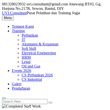
Skip
081328023932
uvi.consultant@gmail.com
Jotawang RT03, Gg.
to
Harjuna No.217B, Sewon, Bantul, DIY
content
UVI Consultant
Pusat Pelatihan dan Training Jogja
Menu
Tentang Kami
Training
Perbankan
IT
Akuntansi & Keuangan
Soft Skill
Electrical Engineering
HRM
Legal
Oil and Gas
Events 2026
CS Perbankan 2026
CS Industrial
Galeri
Pendaftaran