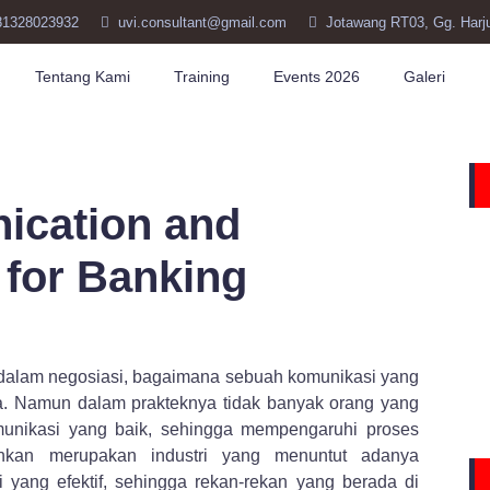
81328023932
uvi.consultant@gmail.com
Jotawang RT03, Gg. Harj
Tentang Kami
Training
Events 2026
Galeri
ication and
l for Banking
 dalam negosiasi, bagaimana sebuah komunikasi yang
ula. Namun dalam prakteknya tidak banyak orang yang
ikasi yang baik, sehingga mempengaruhi proses
bankan merupakan industri yang menuntut adanya
yang efektif, sehingga rekan-rekan yang berada di