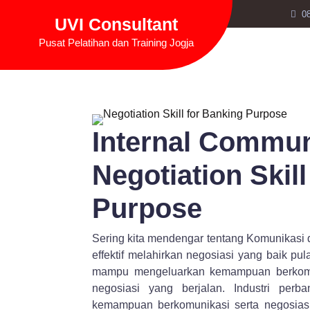
Skip
0
UVI Consultant
to
content
Pusat Pelatihan dan Training Jogja
Internal Commun
Negotiation Skil
Purpose
Sering kita mendengar tentang Komunikasi
effektif melahirkan negosiasi yang baik p
mampu mengeluarkan kemampuan berkomun
negosiasi yang berjalan. Industri per
kemampuan berkomunikasi serta negosiasi 