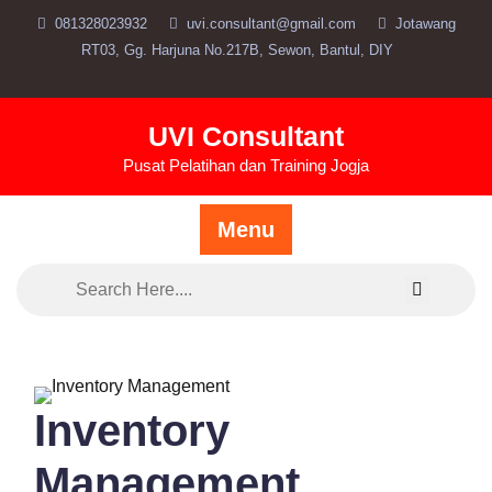
Skip
081328023932
uvi.consultant@gmail.com
Jotawang
to
RT03, Gg. Harjuna No.217B, Sewon, Bantul, DIY
content
UVI Consultant
Pusat Pelatihan dan Training Jogja
Menu
Inventory
Management