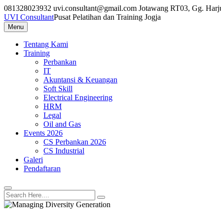
Skip
081328023932
uvi.consultant@gmail.com
Jotawang RT03, Gg. Harj
to
UVI Consultant
Pusat Pelatihan dan Training Jogja
content
Menu
Tentang Kami
Training
Perbankan
IT
Akuntansi & Keuangan
Soft Skill
Electrical Engineering
HRM
Legal
Oil and Gas
Events 2026
CS Perbankan 2026
CS Industrial
Galeri
Pendaftaran