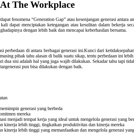
 At The Workplace
rdapat fenomena “Generation Gap” atau kesenjangan generasi antara a
ing kali dapat menciptakan ketegangan atau kesulitan dalam bekerja
enghadapinya dengan lebih baik dan mencapai keberhasilan bersama.
si perbedaan di antara berbagai generasi ini.Kunci dari ketidaksepaha
sing pihak tahu alasan di balik suatu sikap, tentu perbedaan ini lebih
i dua sisi adalah hal yang juga wajib dilakukan. Sekadar tahu tapi ti
ntargenerasi pun bisa dilakukan dengan baik.
atan
 memimpin generasi yang berbeda
komitmen mereka
rmasi menjadi tempat kerja yang ideal untuk mengelola generasi yang be
 kinerja lebih tinggi, tingkatkan produktivitas dan kinerja mereka
 kinerja lebih tinggi yang memanfaatkan dan mengelola generasi yan