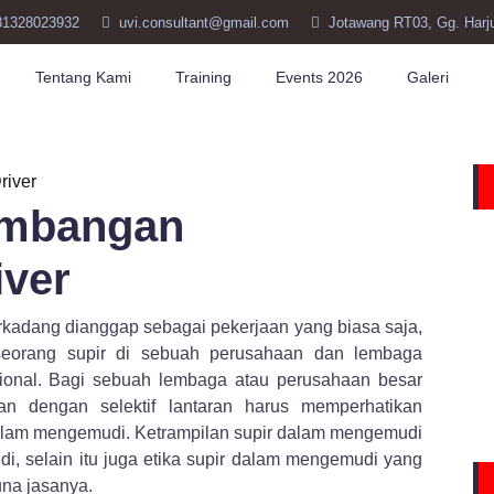
81328023932
uvi.consultant@gmail.com
Jotawang RT03, Gg. Harj
Tentang Kami
Training
Events 2026
Galeri
embangan
iver
rkadang dianggap sebagai pekerjaan yang biasa saja,
eorang supir di sebuah perusahaan dan lembaga
sional. Bagi sebuah lembaga atau perusahaan besar
kan dengan selektif lantaran harus memperhatikan
r dalam mengemudi. Ketrampilan supir dalam mengemudi
i, selain itu juga etika supir dalam mengemudi yang
na jasanya.