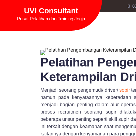
Skip
0
UVI Consultant
to
content
Pusat Pelatihan dan Training Jogja
Pelatihan Peng
Keterampilan Dr
Menjadi seorang pengemudi/ driver/
sopir
te
namun pada kenyataannya keberadaan s
menjadi bagian penting dalam alur opera
proses recruitmen seorang supir dilaku
beberapa unsur penting seperti skill supi
ini terkait dengan keamanan saat mengemud
kaitannya dengan kenyamanan para penggu