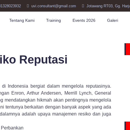
81328023932
uvi.consultant@gmail.com
Jotawang RT03, Gg. Harj
Tentang Kami
Training
Events 2026
Galeri
iko Reputasi
di Indonesia bergiat dalam mengelola reputasinya.
engan Enron, Arthur Andersen, Merrill Lynch, General
ng mendatangkan hikmah akan pentingnya mengelola
ini tentunya berkaitan dengan banyak aspek yang ada
 dalamnya adalah upaya manajemen resiko dan juga