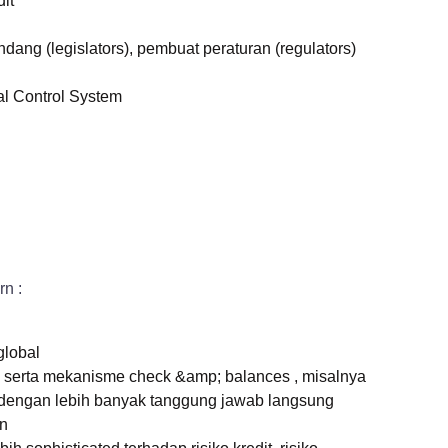
it
ng (legislators), pembuat peraturan (regulators)
nal Control System
n :
global
 serta mekanisme check &amp; balances , misalnya
e , dengan lebih banyak tanggung jawab langsung
an