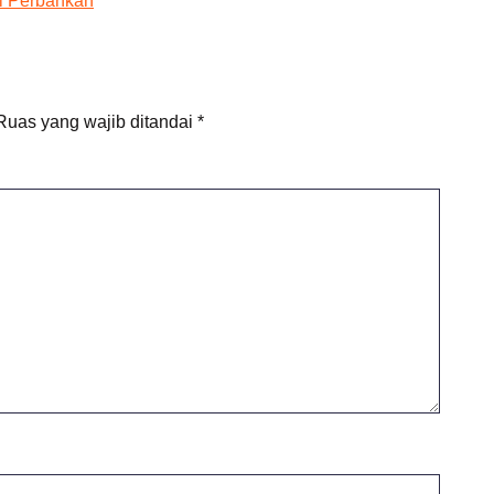
i Perbankan
Ruas yang wajib ditandai
*