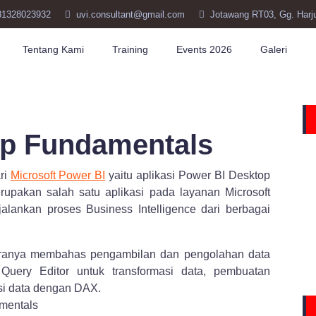
81328023932
uvi.consultant@gmail.com
Jotawang RT03, Gg. Harj
Tentang Kami
Training
Events 2026
Galeri
op Fundamentals
ri
Microsoft Power BI
yaitu aplikasi Power BI Desktop
rupakan salah satu aplikasi pada layanan Microsoft
alankan proses Business Intelligence dari berbagai
taranya membahas pengambilan dan pengolahan data
uery Editor untuk transformasi data, pembuatan
asi data dengan DAX.