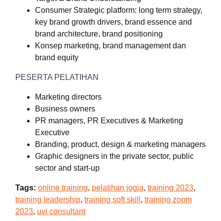
Consumer Strategic platform: long term strategy,
key brand growth drivers, brand essence and
brand architecture, brand positioning
Konsep marketing, brand management dan
brand equity
PESERTA PELATIHAN
Marketing directors
Business owners
PR managers, PR Executives & Marketing
Executive
Branding, product, design & marketing managers
Graphic designers in the private sector, public
sector and start-up
Tags:
online training
,
pelatihan jogja
,
training 2023
,
training leadership
,
training soft skill
,
training zoom
2023
,
uvi consultant