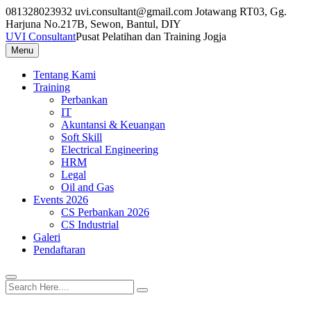
Skip
081328023932
uvi.consultant@gmail.com
Jotawang RT03, Gg.
to
Harjuna No.217B, Sewon, Bantul, DIY
content
UVI Consultant
Pusat Pelatihan dan Training Jogja
Menu
Tentang Kami
Training
Perbankan
IT
Akuntansi & Keuangan
Soft Skill
Electrical Engineering
HRM
Legal
Oil and Gas
Events 2026
CS Perbankan 2026
CS Industrial
Galeri
Pendaftaran