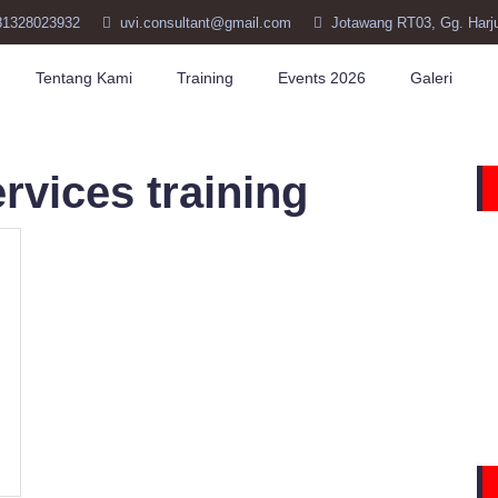
81328023932
uvi.consultant@gmail.com
Jotawang RT03, Gg. Harj
Tentang Kami
Training
Events 2026
Galeri
vices training