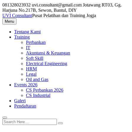
Skip
081328023932
uvi.consultant@gmail.com
Jotawang RT03, Gg.
to
Harjuna No.217B, Sewon, Bantul, DIY
content
UVI Consultant
Pusat Pelatihan dan Training Jogja
Menu
Tentang Kami
Training
Perbankan
IT
Akuntansi & Keuangan
Soft Skill
Electrical Engineering
HRM
Legal
Oil and Gas
Events 2026
CS Perbankan 2026
CS Industrial
Galeri
Pendaftaran