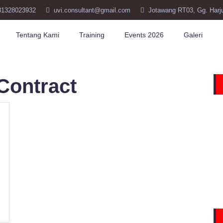
81328023932
uvi.consultant@gmail.com
Jotawang RT03, Gg. Harj
Tentang Kami
Training
Events 2026
Galeri
Contract