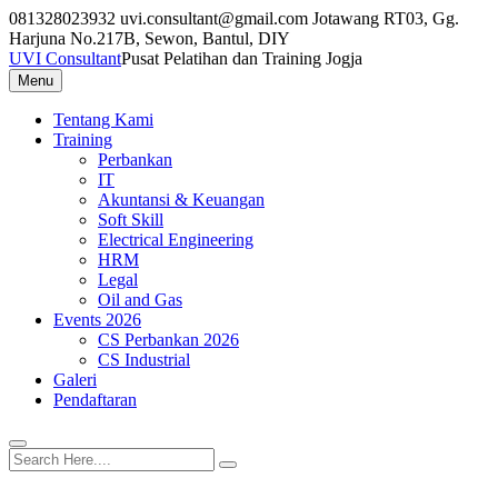
Skip
081328023932
uvi.consultant@gmail.com
Jotawang RT03, Gg.
to
Harjuna No.217B, Sewon, Bantul, DIY
content
UVI Consultant
Pusat Pelatihan dan Training Jogja
Menu
Tentang Kami
Training
Perbankan
IT
Akuntansi & Keuangan
Soft Skill
Electrical Engineering
HRM
Legal
Oil and Gas
Events 2026
CS Perbankan 2026
CS Industrial
Galeri
Pendaftaran