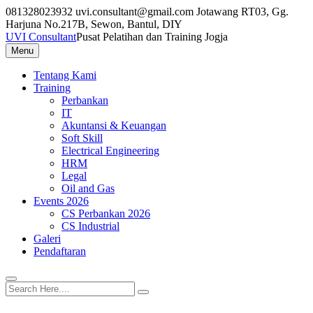
Skip
081328023932
uvi.consultant@gmail.com
Jotawang RT03, Gg.
to
Harjuna No.217B, Sewon, Bantul, DIY
content
UVI Consultant
Pusat Pelatihan dan Training Jogja
Menu
Tentang Kami
Training
Perbankan
IT
Akuntansi & Keuangan
Soft Skill
Electrical Engineering
HRM
Legal
Oil and Gas
Events 2026
CS Perbankan 2026
CS Industrial
Galeri
Pendaftaran