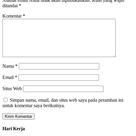
Alamat email Anda tidak akan dipublikasikan.
Ruas yang wajib
ditandai
*
Komentar
*
Nama
*
Email
*
Situs Web
Simpan nama, email, dan situs web saya pada peramban ini
untuk komentar saya berikutnya.
Hari Kerja