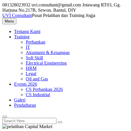
Skip
081328023932
uvi.consultant@gmail.com
Jotawang RT03, Gg.
to
Harjuna No.217B, Sewon, Bantul, DIY
content
UVI Consultant
Pusat Pelatihan dan Training Jogja
Menu
Tentang Kami
Training
Perbankan
IT
Akuntansi & Keuangan
Soft Skill
Electrical Engineering
HRM
Legal
Oil and Gas
Events 2026
CS Perbankan 2026
CS Industrial
Galeri
Pendaftaran